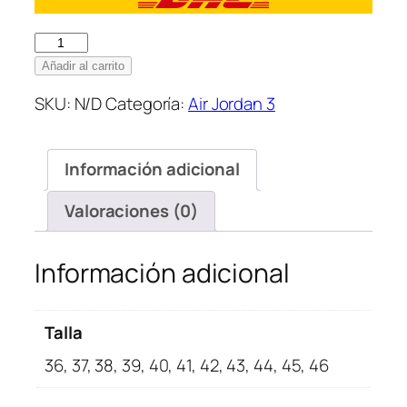
Nike
Air
Añadir al carrito
Jordan
SKU:
N/D
Categoría:
Air Jordan 3
3
Retro
Blue
Información adicional
Cement
cantidad
Valoraciones (0)
Información adicional
Talla
36, 37, 38, 39, 40, 41, 42, 43, 44, 45, 46