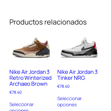
Productos relacionados
Nike Air Jordan 3
Nike Air Jordan 3
Retro Winterized
Tinker NRG
Archaeo Brown
€
78.40
€
78.40
Este
Seleccionar
Este
prod
Seleccionar
opciones
producto
tien
opciones