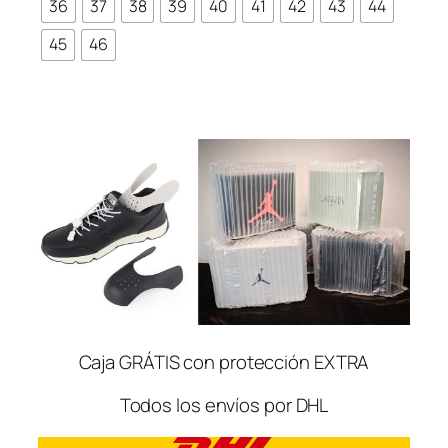
36
37
38
39
40
41
42
43
44
45
46
Caja GRÁTIS con protección EXTRA
Todos los envíos por DHL