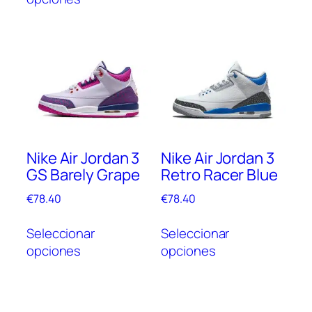
tiene
múlt
múltiples
vari
variantes.
Las
Las
opc
opciones
se
se
pue
pueden
elegi
elegir
en
en
la
Nike Air Jordan 3
Nike Air Jordan 3
la
pági
GS Barely Grape
Retro Racer Blue
página
de
de
prod
€
78.40
€
78.40
producto
Este
Este
Seleccionar
Seleccionar
producto
prod
opciones
opciones
tiene
tien
múltiples
múlt
variantes.
vari
Las
Las