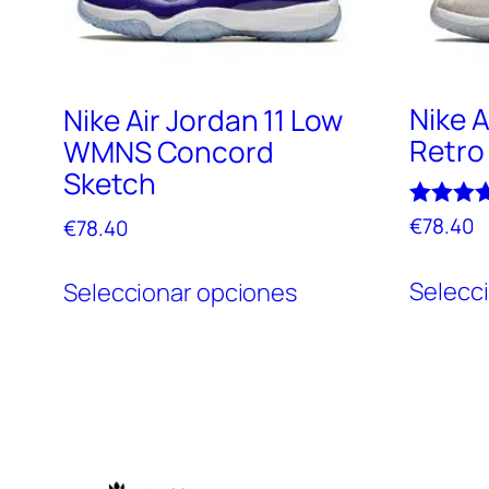
Nike A
Nike Air Jordan 11 Low
Retro 
WMNS Concord
Sketch
Valorado
€
78.40
€
78.40
con
5.00
Este
de 5
Selecc
Seleccionar opciones
producto
tiene
múltiples
variantes.
Las
opciones