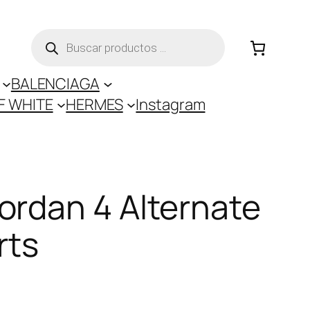
B
ú
s
q
BALENCIAGA
u
F WHITE
HERMES
Instagram
e
d
a
d
e
p
Jordan 4 Alternate
r
o
rts
d
u
c
t
o