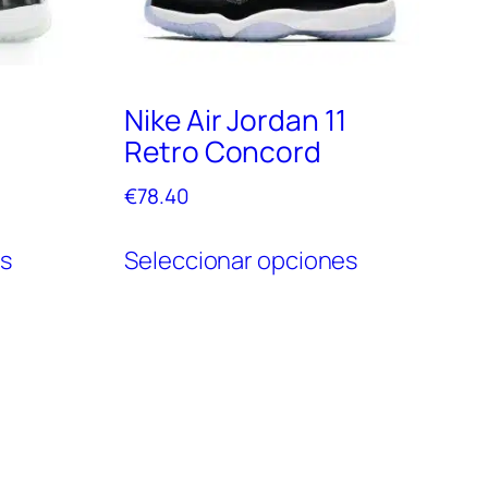
1
Nike Air Jordan 11
Retro Concord
€
78.40
Este
Este
es
Seleccionar opciones
producto
producto
tiene
tiene
múltiples
múltiples
variantes.
variantes.
Las
Las
opciones
opciones
se
se