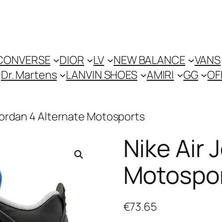
CONVERSE
DIOR
LV
NEW BALANCE
VANS
Dr. Martens
LANVIN SHOES
AMIRI
GG
OF
 Jordan 4 Alternate Motosports
Nike Air 
Motospo
€
73.65