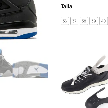
Talla
36
37
38
39
40