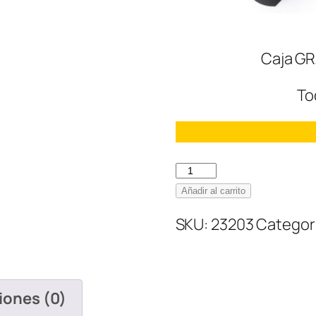
Caja GR
To
Nike
Air
Añadir al carrito
Jordan
SKU:
23203
Categor
4
Alternate
Motosports
cantidad
iones (0)