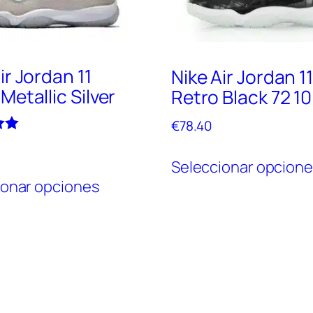
ir Jordan 11
Nike Air Jordan 1
Metallic Silver
Retro Black 72 10
€
78.40
Seleccionar opcion
Este
ionar opciones
producto
tiene
múltiples
variantes.
Las
opciones