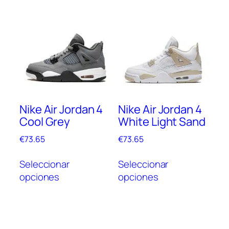
múlt
variantes.
vari
Las
Las
opciones
opc
se
se
pueden
pue
elegir
elegi
en
en
la
Nike Air Jordan 4
Nike Air Jordan 4
la
página
Cool Grey
White Light Sand
pági
de
de
producto
€
73.65
€
73.65
prod
Este
Este
Seleccionar
Seleccionar
producto
prod
opciones
opciones
tiene
tien
múltiples
múlt
variantes.
vari
Las
Las