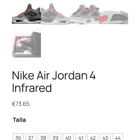
Nike Air Jordan 4
Infrared
€
73.65
Talla
36
37
38
39
40
41
42
43
44