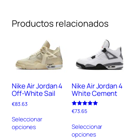
Productos relacionados
Nike Air Jordan 4
Nike Air Jordan 4
Off-White Sail
White Cement
€
83.63
Valorado
€
73.65
Este
con
Seleccionar
Este
5.00
producto
de 5
Seleccionar
opciones
prod
tiene
opciones
tien
múltiples