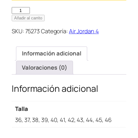
Nike
Air
Añadir al carrito
Jordan
SKU:
75273
Categoría:
Air Jordan 4
4
Infrared
cantidad
Información adicional
Valoraciones (0)
Información adicional
Talla
36, 37, 38, 39, 40, 41, 42, 43, 44, 45, 46