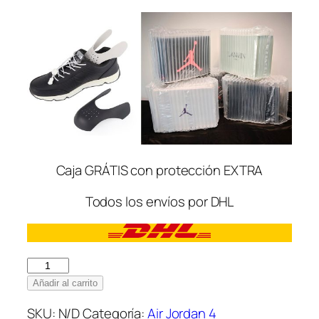
Caja GRÁTIS con protección EXTRA
Todos los envíos por DHL
Nike
Air
Añadir al carrito
Jordan
SKU:
N/D
Categoría:
Air Jordan 4
4