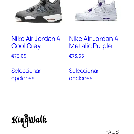
opciones
pue
se
elegi
pueden
en
elegir
la
en
pági
Nike Air Jordan 4
Nike Air Jordan 4
la
de
Cool Grey
Metalic Purple
página
prod
de
€
73.65
€
73.65
producto
Este
Este
Seleccionar
Seleccionar
producto
prod
opciones
opciones
tiene
tien
múltiples
múlt
variantes.
vari
Las
Las
opciones
opc
se
se
pueden
pue
Italiano
FAQS
elegir
elegi