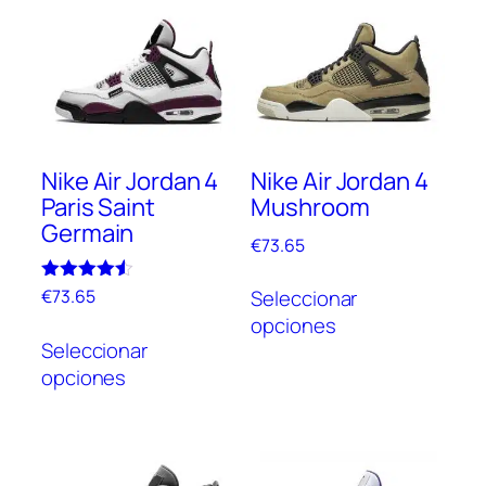
Nike Air Jordan 4
Nike Air Jordan 4
Paris Saint
Mushroom
Germain
€
73.65
Este
Valorado
Seleccionar
€
73.65
prod
con
opciones
Este
4.50
tien
de 5
Seleccionar
producto
múlt
opciones
tiene
vari
múltiples
Las
variantes.
opc
Las
se