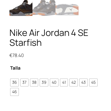
Nike Air Jordan 4 SE
Starfish
€
78.40
Talla
36
37
38
39
40
41
42
43
45
46