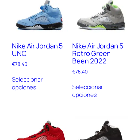
Nike Air Jordan 5
Nike Air Jordan 5
UNC
Retro Green
Been 2022
€
78.40
€
78.40
Este
Seleccionar
Este
producto
Seleccionar
opciones
prod
tiene
opciones
tien
múltiples
múlt
variantes.
vari
Las
Las
opciones
opc
se
se
pueden