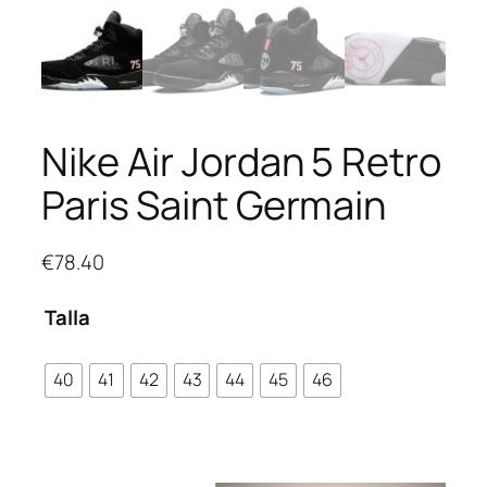
Nike Air Jordan 5 Retro
Paris Saint Germain
€
78.40
Talla
40
41
42
43
44
45
46