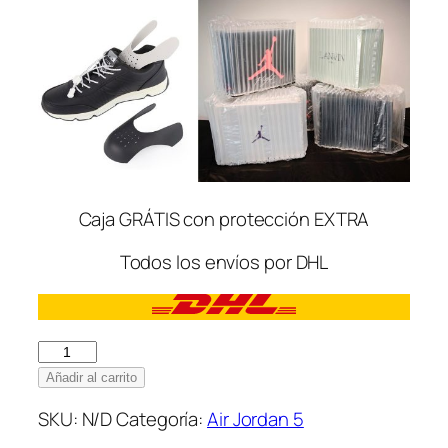
Caja GRÁTIS con protección EXTRA
Todos los envíos por DHL
Nike
Air
Añadir al carrito
Jordan
SKU:
N/D
Categoría:
Air Jordan 5
5