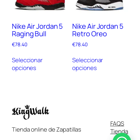
pue
elegir
elegi
en
en
la
Nike Air Jordan 5
Nike Air Jordan 5
la
página
Raging Bull
Retro Oreo
pági
de
de
producto
€
78.40
€
78.40
prod
Este
Este
Seleccionar
Seleccionar
producto
prod
opciones
opciones
tiene
tien
múltiples
múlt
variantes.
vari
Las
Las
opciones
opc
se
se
pueden
pue
Italiano
FAQS
elegir
elegi
Tienda online de Zapatillas
Tienda
en
en
Français
la
la