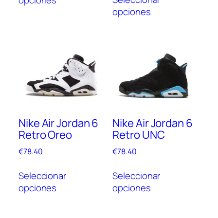
opciones
prod
tiene
opciones
tien
múltiples
múlt
variantes.
vari
Las
Las
opciones
opc
se
se
pueden
pue
elegir
elegi
en
en
la
Nike Air Jordan 6
Nike Air Jordan 6
la
página
Retro Oreo
Retro UNC
pági
de
de
producto
€
78.40
€
78.40
prod
Este
Este
Seleccionar
Seleccionar
producto
prod
opciones
opciones
tiene
tien
múltiples
múlt
variantes.
vari