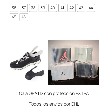
36
37
38
39
40
41
42
43
44
45
46
Caja GRÁTIS con protección EXTRA
Todos los envíos por DHL