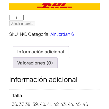
Nike
Air
Añadir al carrito
Jordan
SKU:
N/D
Categoría:
Air Jordan 6
6
Low
Retro
Información adicional
x
Paris
Valoraciones (0)
Saint-
Germain
Iron
Información adicional
Grey
cantidad
Talla
36, 37, 38, 39, 40, 41, 42, 43, 44, 45, 46