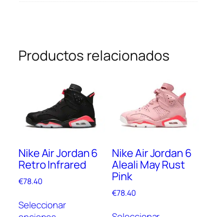
Productos relacionados
Nike Air Jordan 6
Nike Air Jordan 6
Retro Infrared
Aleali May Rust
Pink
€
78.40
€
78.40
Este
Seleccionar
Este
producto
Seleccionar