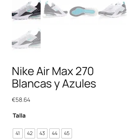
Nike Air Max 270
Blancas y Azules
€
58.64
Talla
41
42
43
44
45