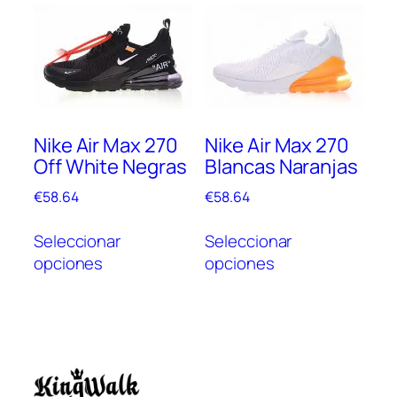
Las
opc
opciones
se
se
pue
pueden
elegi
elegir
en
en
la
Nike Air Max 270
Nike Air Max 270
la
pági
Off White Negras
Blancas Naranjas
página
de
de
prod
€
58.64
€
58.64
producto
Este
Este
Seleccionar
Seleccionar
producto
prod
opciones
opciones
tiene
tien
múltiples
múlt
variantes.
vari
Las
Las
opciones
opc
se
se