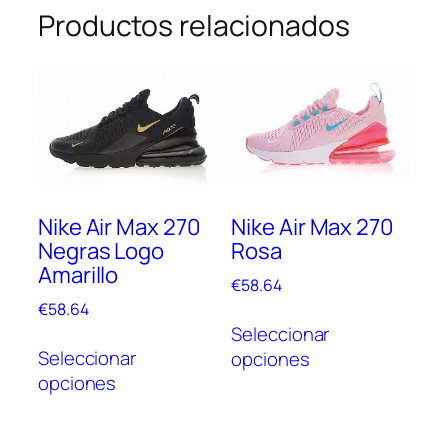
Productos relacionados
Nike Air Max 270
Nike Air Max 270
Negras Logo
Rosa
Amarillo
€
58.64
€
58.64
Este
Seleccionar
Este
prod
Seleccionar
opciones
producto
tien
opciones
tiene
múlt
múltiples
vari
variantes.
Las