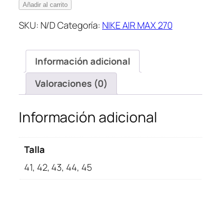
Air
Añadir al carrito
Max
SKU:
N/D
Categoría:
NIKE AIR MAX 270
270
Blancas
y
Información adicional
Azules
cantidad
Valoraciones (0)
Información adicional
Talla
41, 42, 43, 44, 45