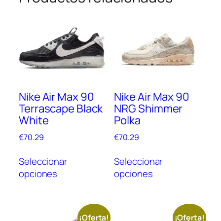
Nike Air Max 90
Nike Air Max 90
Terrascape Black
NRG Shimmer
White
Polka
€
70.29
€
70.29
Este
Este
Seleccionar
Seleccionar
producto
prod
opciones
opciones
tiene
tien
múltiples
múlt
variantes.
vari
Las
Las
¡Oferta!
¡Oferta!