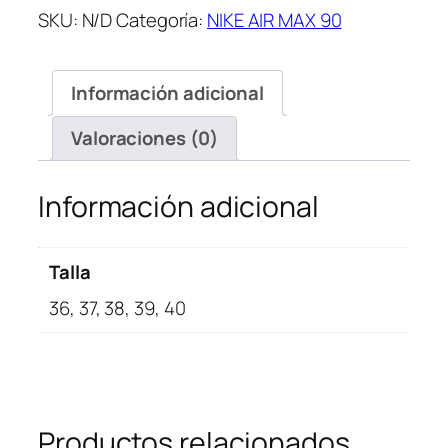
Max
SKU:
N/D
Categoría:
NIKE AIR MAX 90
90
lX
Denim
Información adicional
Leopard
Print
Valoraciones (0)
cantidad
Información adicional
Talla
36, 37, 38, 39, 40
Productos relacionados