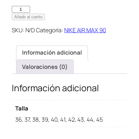
Nike
Air
Añadir al carrito
Max
SKU:
N/D
Categoría:
NIKE AIR MAX 90
90
Turquoise
cantidad
Información adicional
Valoraciones (0)
Información adicional
Talla
36, 37, 38, 39, 40, 41, 42, 43, 44, 45