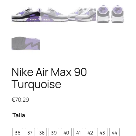
Nike Air Max 90
Turquoise
€
70.29
Talla
36
37
38
39
40
41
42
43
44