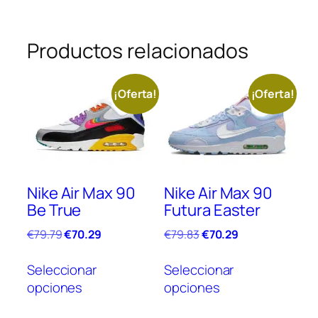
Productos relacionados
¡Oferta!
¡Oferta!
Nike Air Max 90
Nike Air Max 90
Be True
Futura Easter
El
El
El
El
€
79.79
€
70.29
€
79.83
€
70.29
precio
precio
precio
precio
Este
Este
original
actual
original
actual
Seleccionar
Seleccionar
producto
prod
era:
es:
era:
es:
opciones
opciones
tiene
tien
€79.79.
€70.29.
€79.83.
€70.29.
múltiples
múlt