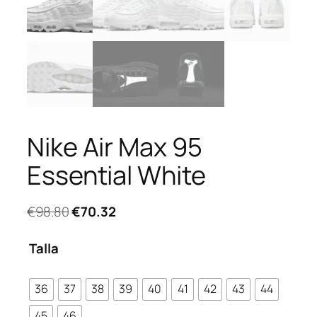
Nike Air Max 95
Essential White
El
El
€
98.80
€
70.32
precio
precio
original
actual
Talla
era:
es:
€98.80.
€70.32.
36
37
38
39
40
41
42
43
44
45
46