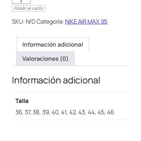
Air
Añadir al carrito
Max
SKU:
N/D
Categoría:
NIKE AIR MAX 95
95
Essential
White
Información adicional
cantidad
Valoraciones (0)
Información adicional
Talla
36, 37, 38, 39, 40, 41, 42, 43, 44, 45, 46