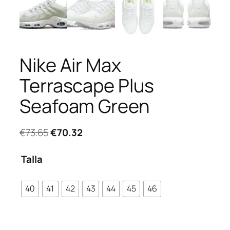
Nike Air Max
Terrascape Plus
Seafoam Green
El
El
€
73.65
€
70.32
precio
precio
original
actual
Talla
era:
es:
€73.65.
€70.32.
40
41
42
43
44
45
46