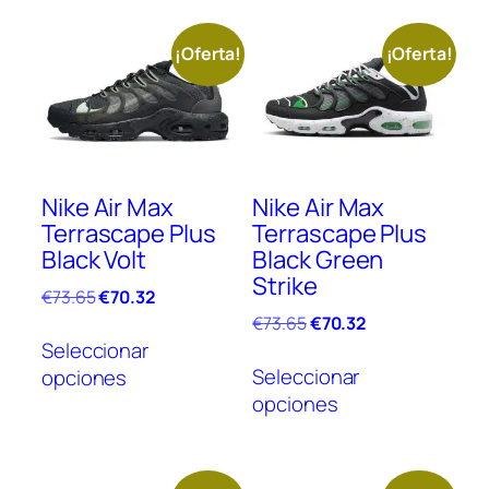
¡Oferta!
¡Oferta!
Nike Air Max
Nike Air Max
Terrascape Plus
Terrascape Plus
Black Volt
Black Green
Strike
El
El
€
73.65
€
70.32
precio
precio
El
El
€
73.65
€
70.32
Este
original
actual
precio
precio
Seleccionar
Este
producto
era:
es:
original
actual
Seleccionar
opciones
prod
tiene
€73.65.
€70.32.
era:
es:
opciones
tien
múltiples
€73.65.
€70.32.
múlt
variantes.
vari
Las