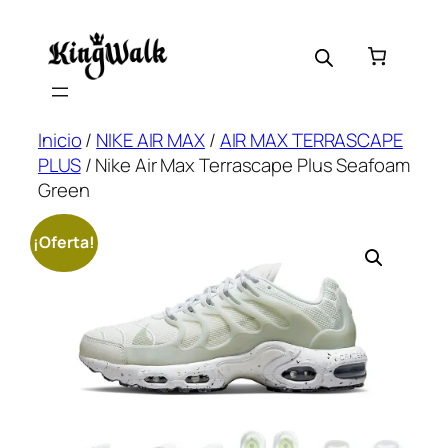
Saltar
al
contenido
Inicio
/
NIKE AIR MAX
/
AIR MAX TERRASCAPE
PLUS
/ Nike Air Max Terrascape Plus Seafoam
Green
¡Oferta!