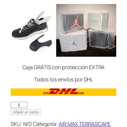
Caja GRÁTIS con protección EXTRA
Todos los envíos por DHL
Nike
Air
Añadir al carrito
Max
SKU:
N/D
Categoría:
AIR MAX TERRASCAPE
Terrascape