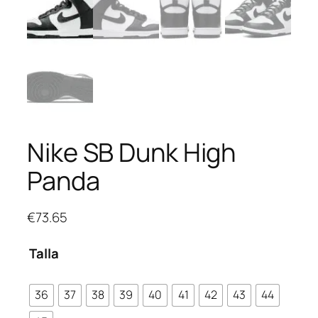
Nike SB Dunk High
Panda
€
73.65
Talla
36
37
38
39
40
41
42
43
44