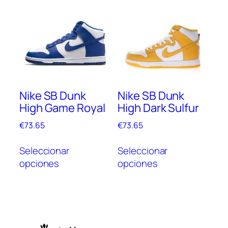
vari
Las
Las
opciones
opc
se
se
pueden
pue
elegir
elegi
en
en
la
Nike SB Dunk
Nike SB Dunk
la
página
High Game Royal
High Dark Sulfur
pági
de
de
producto
€
73.65
€
73.65
prod
Este
Este
Seleccionar
Seleccionar
producto
prod
opciones
opciones
tiene
tien
múltiples
múlt
variantes.
vari
Las
Las
opciones
opc