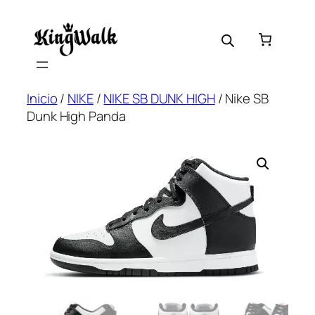
Saltar
al
contenido
Inicio
/
NIKE
/
NIKE SB DUNK HIGH
/ Nike SB
Dunk High Panda