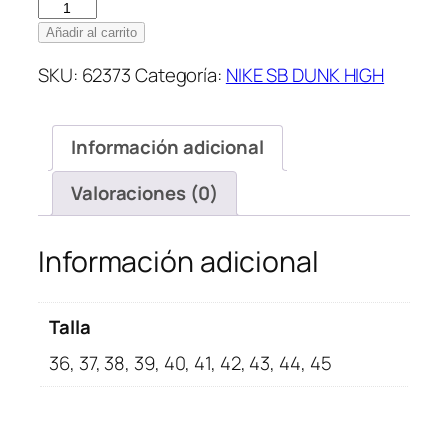
Nike
SB
Añadir al carrito
Dunk
SKU:
62373
Categoría:
NIKE SB DUNK HIGH
High
Panda
cantidad
Información adicional
Valoraciones (0)
Información adicional
Talla
36, 37, 38, 39, 40, 41, 42, 43, 44, 45