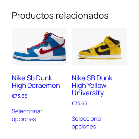
Productos relacionados
Nike Sb Dunk
Nike SB Dunk
High Doraemon
High Yellow
University
€
73.65
€
73.65
Este
Seleccionar
Este
producto
Seleccionar
opciones
prod
tiene
opciones
tien
múltiples
múlt
variantes.