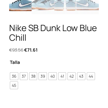
Nike SB Dunk Low Blue
Chill
El
El
€
93.56
€
71.61
precio
precio
original
actual
Talla
era:
es:
€93.56.
€71.61.
36
37
38
39
40
41
42
43
44
45