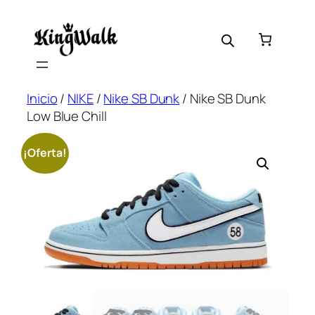
Saltar
al
contenido
Inicio
/
NIKE
/
Nike SB Dunk
/ Nike SB Dunk
Low Blue Chill
¡Oferta!