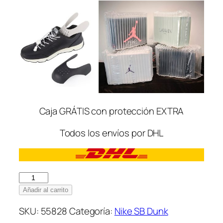
Caja GRÁTIS con protección EXTRA
Todos los envíos por DHL
Nike
SB
Añadir al carrito
Dunk
SKU:
55828
Categoría:
Nike SB Dunk
Low