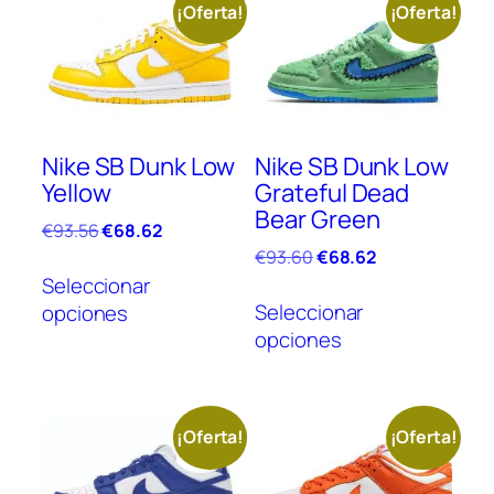
¡Oferta!
¡Oferta!
Nike SB Dunk Low
Nike SB Dunk Low
Yellow
Grateful Dead
Bear Green
El
El
€
93.56
€
68.62
precio
precio
El
El
€
93.60
€
68.62
Este
original
actual
precio
precio
Seleccionar
Este
producto
era:
es:
original
actual
Seleccionar
opciones
prod
tiene
€93.56.
€68.62.
era:
es:
opciones
tien
múltiples
€93.60.
€68.62.
múlt
variantes.
vari
Las
Las
opciones
¡Oferta!
¡Oferta!
opc
se
se
pueden