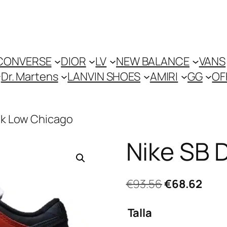
CONVERSE
DIOR
LV
NEW BALANCE
VANS
Dr. Martens
LANVIN SHOES
AMIRI
GG
OF
nk Low Chicago
Nike SB 
El
El
€
93.56
€
68.62
precio
prec
Talla
original
actu