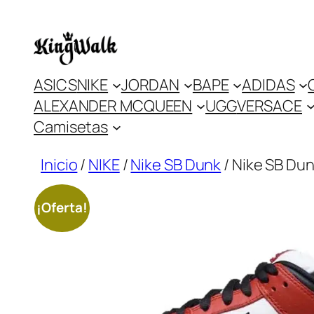
Saltar
al
contenido
ASICS
NIKE
JORDAN
BAPE
ADIDAS
ALEXANDER MCQUEEN
UGG
VERSACE
Camisetas
Inicio
/
NIKE
/
Nike SB Dunk
/ Nike SB Du
¡Oferta!