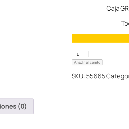
Caja GR
To
Nike
SB
Añadir al carrito
Dunk
SKU:
55665
Categor
Low
Chicago
cantidad
iones (0)