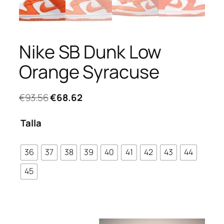
Nike SB Dunk Low
Orange Syracuse
El
El
€
93.56
€
68.62
precio
precio
original
actual
Talla
era:
es:
€93.56.
€68.62.
36
37
38
39
40
41
42
43
44
45