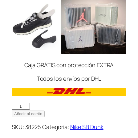
Caja GRÁTIS con protección EXTRA
Todos los envíos por DHL
Nike
SB
Añadir al carrito
Dunk
SKU:
38225
Categoría:
Nike SB Dunk
Low
Orange