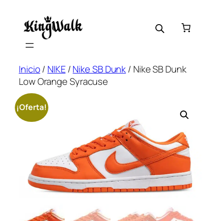
Saltar
al
contenido
Inicio
/
NIKE
/
Nike SB Dunk
/ Nike SB Dunk
Low Orange Syracuse
¡Oferta!