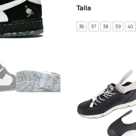
Talla
original
actu
era:
es:
€98.80.
€70.3
36
37
38
39
40