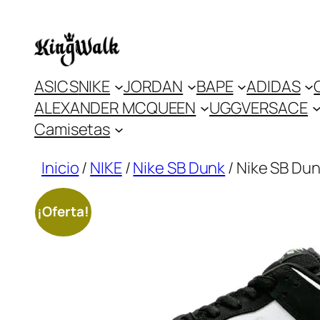
Saltar
al
contenido
ASICS
NIKE
JORDAN
BAPE
ADIDAS
ALEXANDER MCQUEEN
UGG
VERSACE
Camisetas
Inicio
/
NIKE
/
Nike SB Dunk
/ Nike SB Du
¡Oferta!