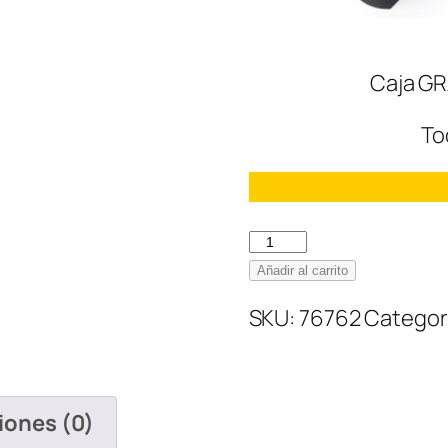
Caja GR
To
Nike
SB
Añadir al carrito
Dunk
SKU:
76762
Categor
Low
Staple
Panda
Pigeon
iones (0)
cantidad