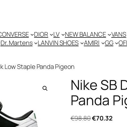
CONVERSE
DIOR
LV
NEW BALANCE
VANS
Dr. Martens
LANVIN SHOES
AMIRI
GG
OF
nk Low Staple Panda Pigeon
Nike SB 
Panda P
El
El
€
98.80
€
70.32
precio
prec