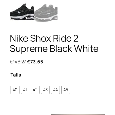
Nike Shox Ride 2
Supreme Black White
El
El
€
146.27
€
73.65
precio
precio
original
actual
Talla
era:
es:
€146.27.
€73.65.
40
41
42
43
44
45