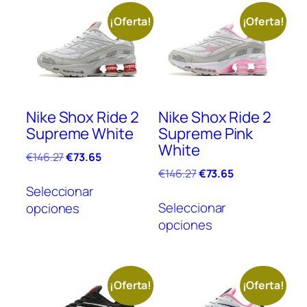
¡Oferta!
¡Oferta!
Nike Shox Ride 2
Nike Shox Ride 2
Supreme White
Supreme Pink
White
El
El
€
146.27
€
73.65
precio
precio
El
El
€
146.27
€
73.65
Este
original
actual
precio
precio
Seleccionar
Este
producto
era:
es:
original
actual
Seleccionar
opciones
prod
tiene
€146.27.
€73.65.
era:
es:
opciones
tien
múltiples
€146.27.
€73.65.
múlt
variantes.
vari
Las
Las
opciones
¡Oferta!
¡Oferta!
opc
se