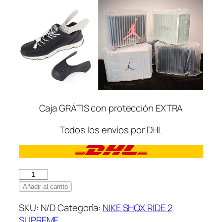
Caja GRÁTIS con protección EXTRA
Todos los envíos por DHL
Nike
Shox
Añadir al carrito
Ride
SKU:
N/D
Categoría:
NIKE SHOX RIDE 2
2
SUPREME