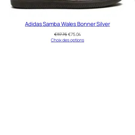
Adidas Samba Wales Bonner Silver
Le
Le
€
117.76
€
75.04
prix
prix
Choix des options
initial
actuel
était :
est :
RODUIT
€117.76.
€75.04.
N
ROMOTION