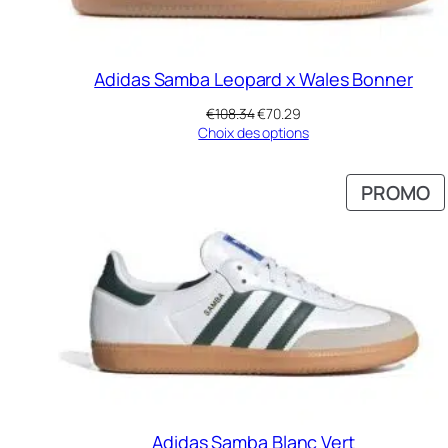
Adidas Samba Leopard x Wales Bonner
Le
Le
€
108.34
€
70.29
prix
prix
Choix des options
initial
actuel
était :
est :
P
PROMO
€108.34.
€70.29.
E
P
Adidas Samba Blanc Vert