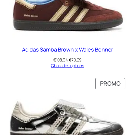
Adidas Samba Brown x Wales Bonner
Le
Le
€
108.34
€
70.29
prix
prix
Choix des options
initial
actuel
était :
est :
RODUIT
PROD
PROMO
€108.34.
€70.29.
N
EN
ROMOTION
PRO