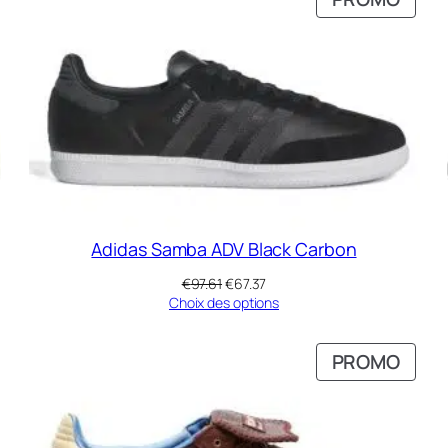
N
EN
ROMOTION
PRO
Adidas Samba ADV Black Carbon
Le
Le
€
97.61
€
67.37
prix
prix
Choix des options
initial
actuel
était :
est :
RODUIT
PROD
PROMO
€97.61.
€67.37.
N
EN
ROMOTION
PRO