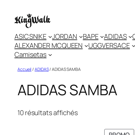
Skip
to
content
ASICS
NIKE
JORDAN
BAPE
ADIDAS
ALEXANDER MCQUEEN
UGG
VERSACE
Camisetas
Accueil
/
ADIDAS
/ ADIDAS SAMBA
ADIDAS SAMBA
10 résultats affichés
P
PROMO