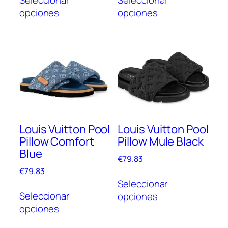
producto
prod
opciones
opciones
tiene
tien
múltiples
múlt
variantes.
vari
Las
Las
opciones
opc
se
se
pueden
pue
elegir
elegi
en
en
Louis Vuitton Pool
Louis Vuitton Pool
la
la
Pillow Comfort
Pillow Mule Black
página
pági
Blue
de
de
€
79.83
producto
prod
€
79.83
Este
Seleccionar
Este
prod
Seleccionar
opciones
producto
tien
opciones
tiene
múlt
múltiples
vari