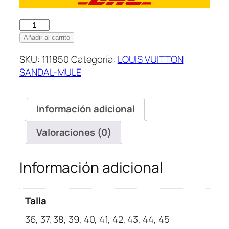
Louis
Vuitton
Añadir al carrito
Mule
SKU:
111850
Categoría:
LOUIS VUITTON
Waterfront
SANDAL-MULE
Monogram
Eclipse
cantidad
Información adicional
Valoraciones (0)
Información adicional
Talla
36, 37, 38, 39, 40, 41, 42, 43, 44, 45