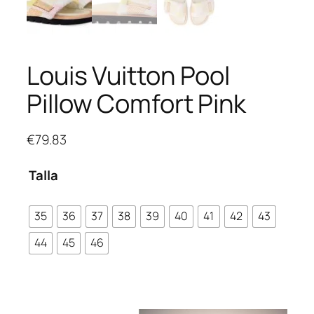
Louis Vuitton Pool
Pillow Comfort Pink
€
79.83
Talla
35
36
37
38
39
40
41
42
43
44
45
46