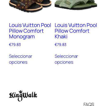
se
pueden
pue
elegir
elegi
en
en
la
Louis Vuitton Pool
Louis Vuitton Pool
la
página
Pillow Comfort
Pillow Comfort
pági
de
Monogram
Khaki
de
producto
prod
€
79.83
€
79.83
Este
Este
Seleccionar
Seleccionar
producto
prod
opciones
opciones
tiene
tien
múltiples
múlt
variantes.
vari
Las
Las
opciones
opc
se
se
pueden
pue
Italiano
FAQS
elegir
elegi