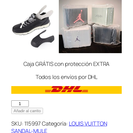
Caja GRÁTIS con protección EXTRA
Todos los envíos por DHL
Louis
Vuitton
Añadir al carrito
Pool
SKU:
115997
Categoría:
LOUIS VUITTON
Pillow
SANDAL-MULE
Comfort