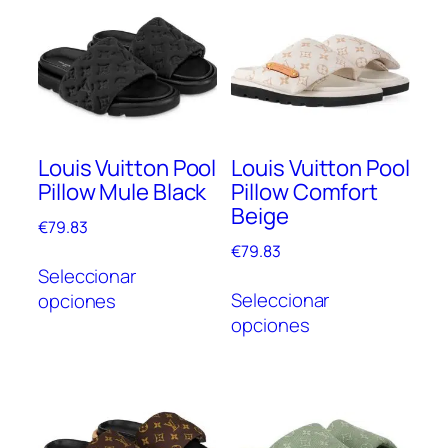
Louis Vuitton Pool
Louis Vuitton Pool
Pillow Mule Black
Pillow Comfort
Beige
€
79.83
€
79.83
Este
Seleccionar
Este
producto
Seleccionar
opciones
prod
tiene
opciones
tien
múltiples
múlt
variantes.
vari
Las
Las
opciones
opc
se