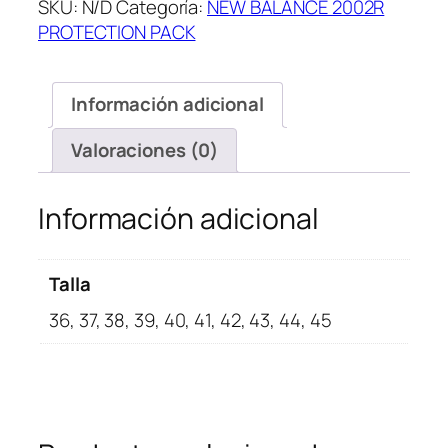
SKU:
N/D
Categoría:
NEW BALANCE 2002R
Protection
PROTECTION PACK
Pack
Beige
cantidad
Información adicional
Valoraciones (0)
Información adicional
Talla
36, 37, 38, 39, 40, 41, 42, 43, 44, 45