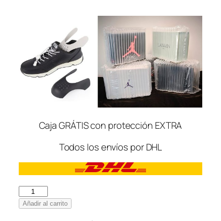
Caja GRÁTIS con protección EXTRA
Todos los envíos por DHL
New
Balance
Añadir al carrito
2002R