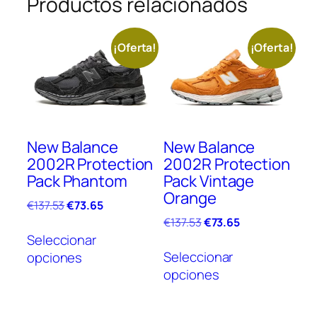
Productos relacionados
¡Oferta!
¡Oferta!
New Balance
New Balance
2002R Protection
2002R Protection
Pack Phantom
Pack Vintage
Orange
El
El
€
137.53
€
73.65
precio
precio
El
El
€
137.53
€
73.65
Este
original
actual
precio
precio
Seleccionar
Este
producto
era:
es:
original
actual
Seleccionar
opciones
prod
tiene
€137.53.
€73.65.
era:
es:
opciones
tien
múltiples
€137.53.
€73.65.
múlt
variantes.
vari
Las