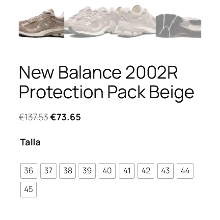
New Balance 2002R
Protection Pack Beige
El
El
€
137.53
€
73.65
precio
precio
original
actual
Talla
era:
es:
€137.53.
€73.65.
36
37
38
39
40
41
42
43
44
45