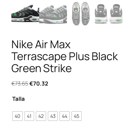
Nike Air Max
Terrascape Plus Black
Green Strike
El
El
€
73.65
€
70.32
precio
precio
original
actual
Talla
era:
es:
€73.65.
€70.32.
40
41
42
43
44
45