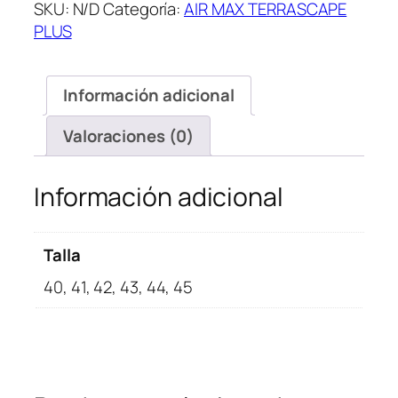
SKU:
N/D
Categoría:
AIR MAX TERRASCAPE
Terrascape
PLUS
Plus
Black
Green
Información adicional
Strike
cantidad
Valoraciones (0)
Información adicional
Talla
40, 41, 42, 43, 44, 45