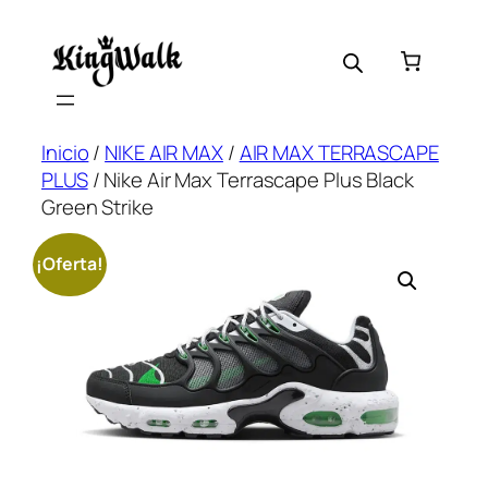
Saltar
al
contenido
Inicio
/
NIKE AIR MAX
/
AIR MAX TERRASCAPE
PLUS
/ Nike Air Max Terrascape Plus Black
Green Strike
¡Oferta!