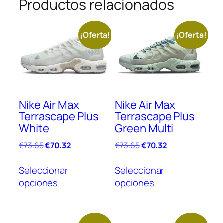
Productos relacionados
¡Oferta!
¡Oferta!
Nike Air Max
Nike Air Max
Terrascape Plus
Terrascape Plus
White
Green Multi
El
El
El
El
€
73.65
€
70.32
€
73.65
€
70.32
precio
precio
precio
precio
Este
Este
original
actual
original
actual
Seleccionar
Seleccionar
producto
prod
era:
es:
era:
es:
opciones
opciones
tiene
tien
€73.65.
€70.32.
€73.65.
€70.32.
múltiples
múlt
variantes.
vari
Las
Las