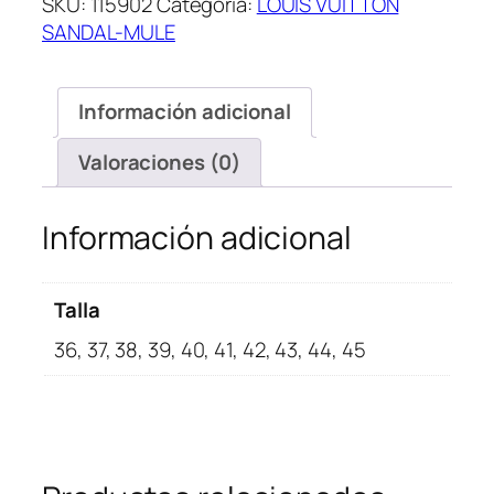
SKU:
115902
Categoría:
LOUIS VUITTON
Pillow
SANDAL-MULE
Mule
Monogram
cantidad
Información adicional
Valoraciones (0)
Información adicional
Talla
36, 37, 38, 39, 40, 41, 42, 43, 44, 45