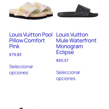
opciones
opc
se
se
pueden
pue
elegir
elegi
en
en
Louis Vuitton Pool
Louis Vuitton
la
la
Pillow Comfort
Mule Waterfront
página
pági
Pink
Monogram
de
de
Eclipse
producto
prod
€
79.83
€
65.57
Este
Seleccionar
Este
producto
Seleccionar
opciones
prod
tiene
opciones
tien
múltiples
múlt
variantes.
vari
Las
Las
opciones
opc
se