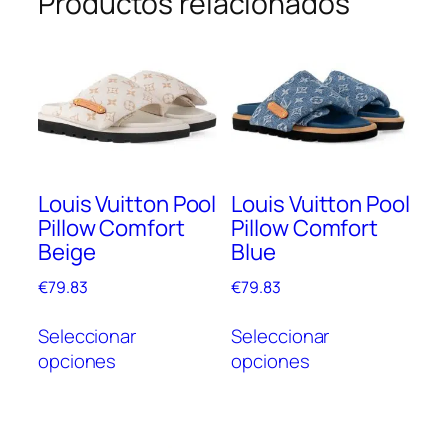
Productos relacionados
Louis Vuitton Pool
Louis Vuitton Pool
Pillow Comfort
Pillow Comfort
Beige
Blue
€
79.83
€
79.83
Este
Este
Seleccionar
Seleccionar
producto
prod
opciones
opciones
tiene
tien
múltiples
múlt
variantes.
vari
Las
Las