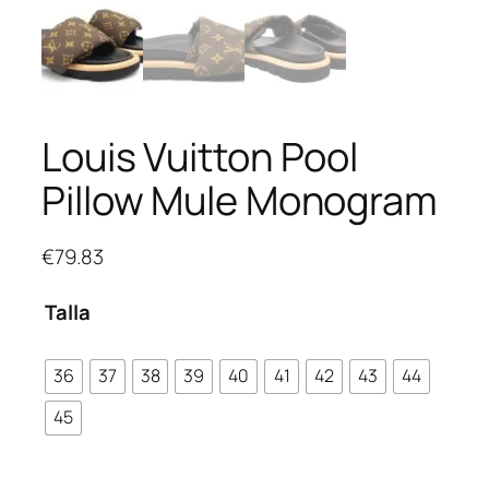
Louis Vuitton Pool
Pillow Mule Monogram
€
79.83
Talla
36
37
38
39
40
41
42
43
44
45