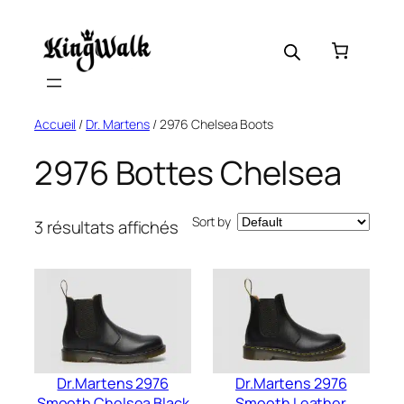
Skip
to
content
Accueil
/
Dr. Martens
/ 2976 Chelsea Boots
2976 Bottes Chelsea
Sort by
3 résultats affichés
Dr.Martens 2976
Dr.Martens 2976
Smooth Chelsea Black
Smooth Leather