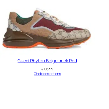
s
Gucci Rhyton Beige brick Red
€
103.59
Choix des options