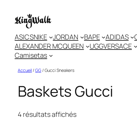
Skip
to
content
ASICS
NIKE
JORDAN
BAPE
ADIDAS
ALEXANDER MCQUEEN
UGG
VERSACE
Camisetas
Accueil
/
GG
/ Gucci Sneakers
Baskets Gucci
4 résultats affichés