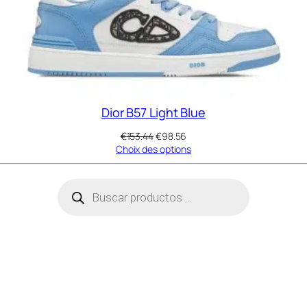
Dior B57 Light Blue
Le
Le
€
153.44
€
98.56
prix
prix
Choix des options
initial
actuel
était :
est :
Recherche
€153.44.
€98.56.
de
produits