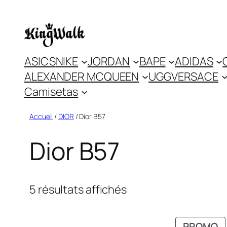
Skip
to
content
ASICS
NIKE
JORDAN
BAPE
ADIDAS
ALEXANDER MCQUEEN
UGG
VERSACE
Camisetas
Accueil
/
DIOR
/ Dior B57
Dior B57
5 résultats affichés
P
PROMO