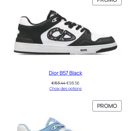
N
EN
ROMOTION
PRO
Dior B57 Black
Le
Le
€
153.44
€
98.56
prix
prix
Choix des options
initial
actuel
était :
est :
RODUIT
PROD
PROMO
€153.44.
€98.56.
N
EN
ROMOTION
PRO