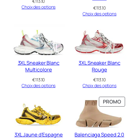
€
113.10
Choix des options
€
113.10
Choix des options
3XL Sneaker Blanc
3XL Sneaker Blanc
Multicolore
Rouge
€
113.10
€
113.10
Choix des options
Choix des options
PRODU
PROMO
EN
PROMO
3XL Jaune d'Espagne
Balenciaga Speed 2.0