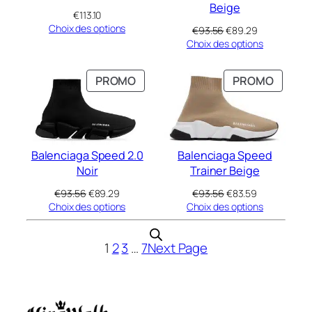
Beige
€
113.10
Choix des options
Le
Le
€
93.56
€
89.29
prix
prix
Choix des options
initial
actuel
était :
est :
PRODUIT
PRODU
PROMO
PROMO
€93.56.
€89.29.
EN
EN
PROMOTION
PROMO
Balenciaga Speed 2.0
Balenciaga Speed
Noir
Trainer Beige
Le
Le
Le
Le
€
93.56
€
89.29
€
93.56
€
83.59
prix
prix
prix
prix
Choix des options
Choix des options
initial
actuel
initial
actuel
était :
est :
était :
est :
€93.56.
€89.29.
€93.56.
€83.59.
1
2
3
…
7
Next Page