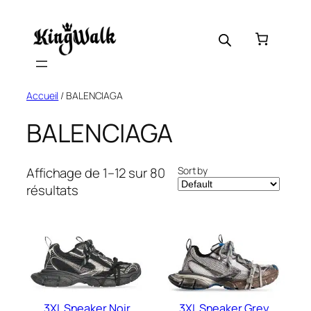
Skip
to
content
Accueil
/ BALENCIAGA
BALENCIAGA
Sort by
Affichage de 1–12 sur 80
résultats
3XL Sneaker Noir
3XL Sneaker Grey