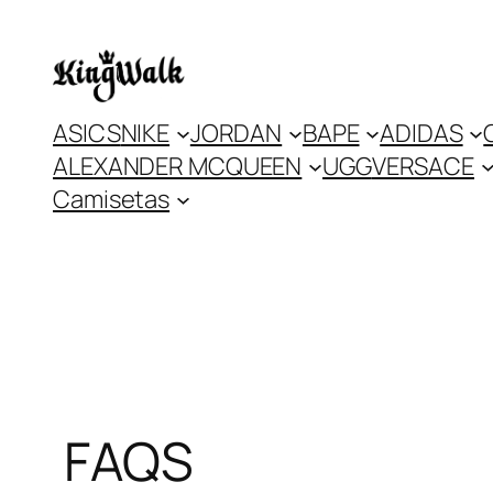
Skip
to
content
ASICS
NIKE
JORDAN
BAPE
ADIDAS
ALEXANDER MCQUEEN
UGG
VERSACE
Camisetas
FAQS