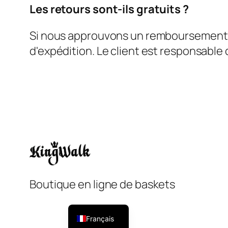
Les retours sont-ils gratuits ?
Si nous approuvons un remboursement ou
d'expédition. Le client est responsabl
Italiano
Boutique en ligne de baskets
English
Español
Français