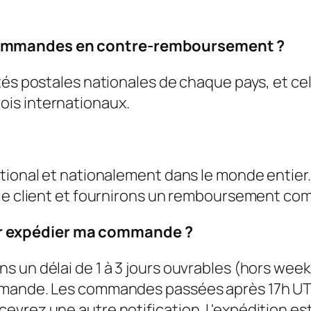
commandes en contre-remboursement ?
étés postales nationales de chaque pays, et c
is internationaux.
tional et nationalement dans le monde entier
 le client et fournirons un remboursement com
r expédier ma commande ?
 un délai de 1 à 3 jours ouvrables (hors week
mmande. Les commandes passées après 17h UTC
vrez une autre notification. L'expédition est