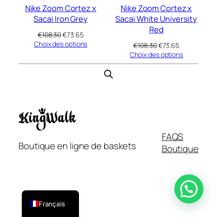
Nike Zoom Cortez x
Nike Zoom Cortez x
Sacai Iron Grey
Sacai White University
Red
Le
Le
€
108.30
€
73.65
prix
prix
Choix des options
Le
Le
€
108.30
€
73.65
initial
actuel
prix
prix
Choix des options
était :
est :
initial
actuel
€108.30.
€73.65.
était :
est :
€108.30.
€73.65.
FAQS
Boutique en ligne de baskets
Boutique
Italiano
English
Español
Français