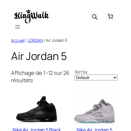
Skip
to
content
Accueil
/
JORDAN
/ Air Jordan 5
Air Jordan 5
Sort by
Affichage de 1–12 sur 26
résultats
Nike Air Jordan 5 Black
Nike Air Jordan 5