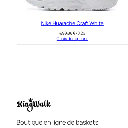
Nike Huarache Craft White
Le
Le
€
98.80
€
70.29
prix
prix
Choix des options
initial
actuel
était :
est :
€98.80.
€70.29.
Italiano
Boutique en ligne de baskets
English