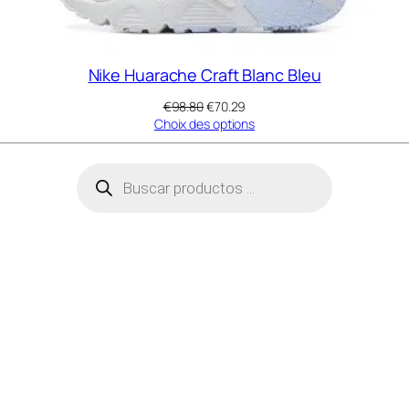
Nike Huarache Craft Blanc Bleu
Le
Le
€
98.80
€
70.29
prix
prix
Choix des options
initial
actuel
était :
est :
Recherche
€98.80.
€70.29.
de
produits