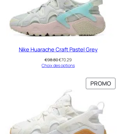
Nike Huarache Craft Pastel Grey
Le
Le
€
98.80
€
70.29
prix
prix
Choix des options
initial
actuel
était :
est :
UIT
PRODUI
PROMO
€98.80.
€70.29.
EN
MOTION
PROMOT