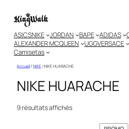
Skip
to
content
ASICS
NIKE
JORDAN
BAPE
ADIDAS
ALEXANDER MCQUEEN
UGG
VERSACE
Camisetas
Accueil
/
NIKE
/ NIKE HUARACHE
NIKE HUARACHE
9 résultats affichés
P
PROMO