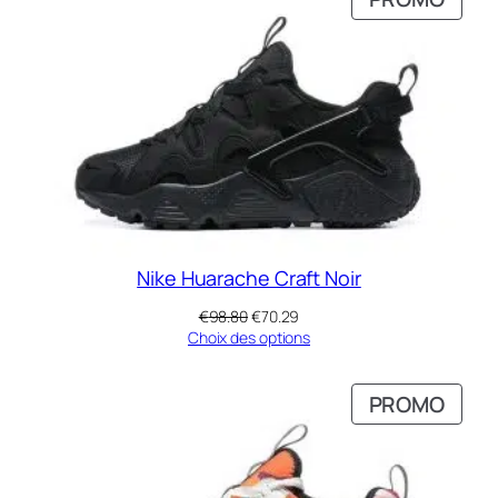
N
EN
ROMOTION
PRO
Nike Huarache Craft Noir
Le
Le
€
98.80
€
70.29
prix
prix
Choix des options
initial
actuel
était :
est :
RODUIT
PROD
PROMO
€98.80.
€70.29.
N
EN
ROMOTION
PRO