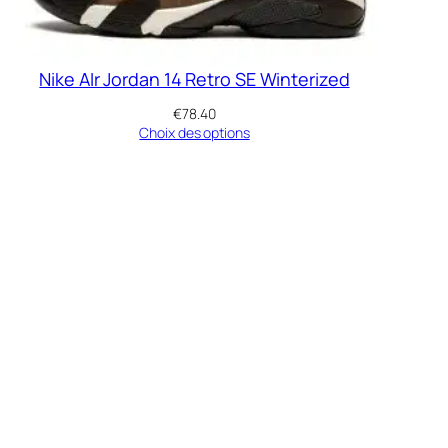
Nike AIr Jordan 14 Retro SE Winterized
€
78.40
Choix des options