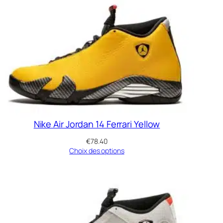
s
Nike Air Jordan 14 Ferrari Yellow
€
78.40
Choix des options