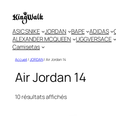
Skip
to
content
ASICS
NIKE
JORDAN
BAPE
ADIDAS
ALEXANDER MCQUEEN
UGG
VERSACE
Camisetas
Accueil
/
JORDAN
/ Air Jordan 14
Air Jordan 14
10 résultats affichés