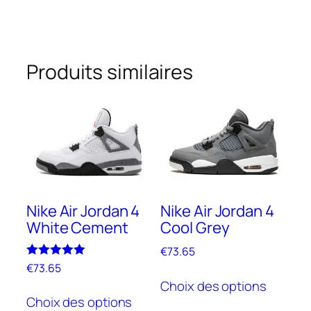
Produits similaires
Nike Air Jordan 4
Nike Air Jordan 4
White Cement
Cool Grey
€
73.65
Note
€
73.65
Ce
5.00
Choix des options
Ce
sur 5
produit
Choix des options
produit
a