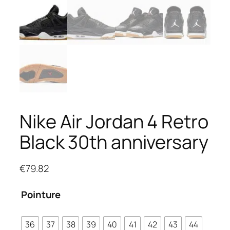
Nike Air Jordan 4 Retro
Black 30th anniversary
€
79.82
Pointure
36
37
38
39
40
41
42
43
44