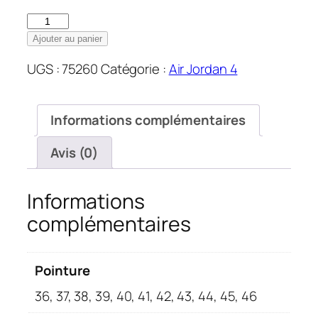
quantité
de
Ajouter au panier
Nike
UGS :
75260
Catégorie :
Air Jordan 4
Air
Jordan
4
Informations complémentaires
Retro
Black
Avis (0)
30th
anniversary
Informations
complémentaires
Pointure
36, 37, 38, 39, 40, 41, 42, 43, 44, 45, 46