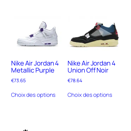
a
plusieu
plusieurs
variante
variantes.
Les
Les
options
options
peuven
peuvent
être
être
choisie
choisies
sur
Nike Air Jordan 4
Nike Air Jordan 4
sur
la
Metallic Purple
Union Off Noir
la
page
page
de
€
73.65
€
78.64
de
produit
Ce
Ce
produit
Choix des options
Choix des options
produit
produit
a
a
plusieurs
plusieu
variantes.
variante
Les
Les